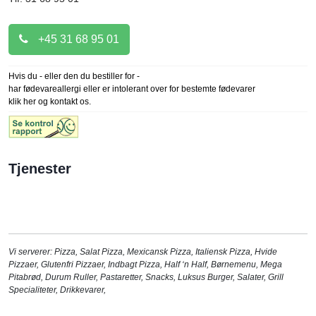
+45 31 68 95 01
Hvis du - eller den du bestiller for -
har fødevareallergi eller er intolerant over for bestemte fødevarer
klik her og kontakt os.
Tjenester
Vi serverer:
Pizza
,
Salat Pizza
,
Mexicansk Pizza
,
Italiensk Pizza
,
Hvide
Pizzaer
,
Glutenfri Pizzaer
,
Indbagt Pizza
,
Half ‘n Half
,
Børnemenu
,
Mega
Pitabrød
,
Durum Ruller
,
Pastaretter
,
Snacks
,
Luksus Burger
,
Salater
,
Grill
Specialiteter
,
Drikkevarer
,